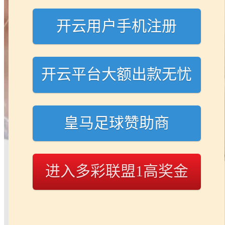
开云用户手机注册
开云平台大额出款无忧
皇马足球赞助商
进入多彩联盟1高奖金